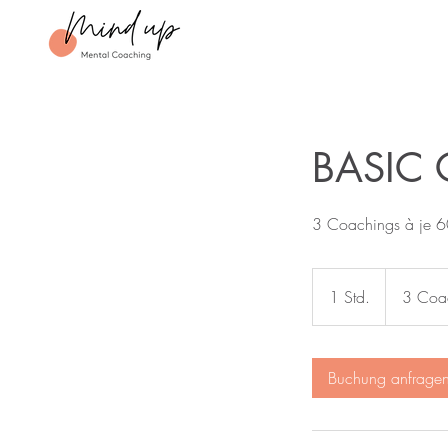
BASIC 
3 Coachings à je 6
3
Coachings
1 Std.
1
3 Coac
|
450.-
S
t
d
Buchung anfrage